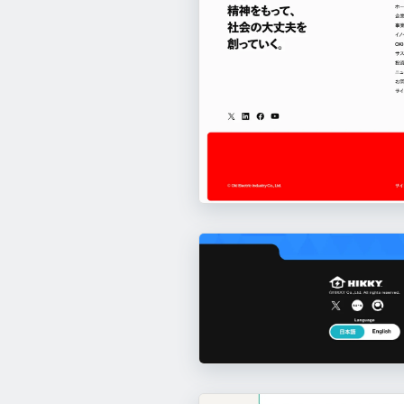
ダイクレ興産株式会社
https://daikure-k
クラプロ
https://www.cra-pro.jp/
mafin（マフィン）
https://mafin.gift/
株式会社アレグロマジック 採用サイト
Avatar Maker
https://avatarmaker.vke
このサイトのパーツ一覧へ
Otolio
https://www.smartshoki.com/
株式会社アレグロマジック
https://all.jp
このサイトのパーツ一覧へ
OCL AI（オシエルエーアイ）
https://oc
このサイトのパーツ一覧へ
スゴスギ
https://sugosugi.jp/
しごとの窓口+
このサイトのパーツ一覧へ
https://shigoto-madoguc
このサイトのパーツ一覧へ
Qast
https://qast.jp/
このサイトのパーツ一覧へ
このサイトのパーツ一覧へ
ovice（オヴィス）
https://www.ovice.c
このサイトのパーツ一覧へ
このサイトのパーツ一覧へ
このサイトのパーツ一覧へ
このサイトのパーツ一覧へ
このサイトのパーツ一覧へ
Liny（リニー）
セゾン投信
https://line-sm.com/
https://www.saison-am.co.jp/
theLetter
https://theletter.jp/
OKI
https://www.oki.com/global/ja/
Diggle（ディグル）
https://diggle.jp/
このサイトのパーツ一覧へ
このサイトのパーツ一覧へ
このサイトのパーツ一覧へ
このサイトのパーツ一覧へ
株式会社ケーズホールディングス
https
このサイトのパーツ一覧へ
このサイトのパーツ一覧へ
ノーベル製菓株式会社
https://www.nobel
learningBOX(ラーニングボックス)
ht
このサイトのパーツ一覧へ
このサイトのパーツ一覧へ