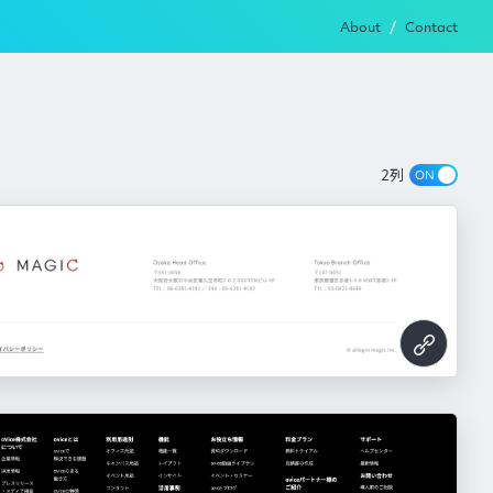
About
Contact
2列