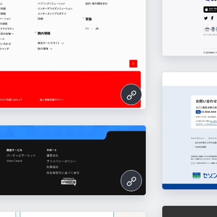
ousan.co.jp/
https://all.jp/recruit/
t.com/
/
l-ai.jp/
hi.com/
om/ja
://www.ksdenki.co.jp/
.co.jp/
tps://learningbox.online/