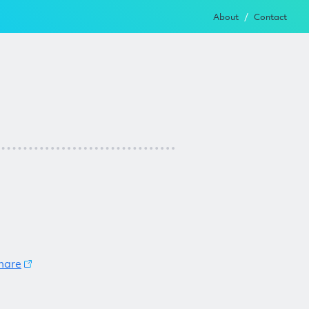
About
Contact
hare