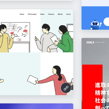
tps://learningbox.online/
t.com/
om/ja
l-ai.jp/
://www.ksdenki.co.jp/
hi.com/
/
ousan.co.jp/
https://all.jp/recruit/
.jp/
.co.jp/