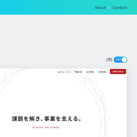
About
Contact
2列