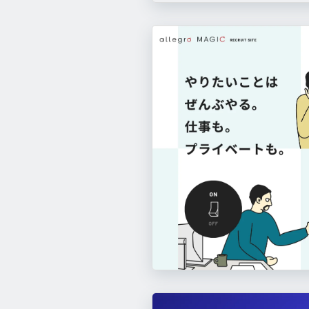
theLetter
https://theletter.jp/
Diggle（ディグル）
https://diggle.jp/
このサイトのパーツ一覧へ
Qast
クラプロ
learningBOX(ラーニングボックス)
https://qast.jp/
https://www.cra-pro.jp/
ht
このサイトのパーツ一覧へ
Otolio
https://www.smartshoki.com/
Avatar Maker
https://avatarmaker.vke
mafin（マフィン）
https://mafin.gift/
このサイトのパーツ一覧へ
このサイトのパーツ一覧へ
このサイトのパーツ一覧へ
このサイトのパーツ一覧へ
ovice（オヴィス）
https://www.ovice.c
OCL AI（オシエルエーアイ）
https://oc
株式会社ケーズホールディングス
https
スゴスギ
https://sugosugi.jp/
このサイトのパーツ一覧へ
このサイトのパーツ一覧へ
セゾン投信
https://www.saison-am.co.jp/
このサイトのパーツ一覧へ
このサイトのパーツ一覧へ
このサイトのパーツ一覧へ
このサイトのパーツ一覧へ
しごとの窓口+
OKI
https://shigoto-madoguc
https://www.oki.com/global/ja/
株式会社アレグロマジック
ダイクレ興産株式会社
https://all.jp
https://daikure-k
株式会社アレグロマジック 採用サイト
このサイトのパーツ一覧へ
株式会社マインズ
https://mines-group.co
このサイトのパーツ一覧へ
このサイトのパーツ一覧へ
このサイトのパーツ一覧へ
このサイトのパーツ一覧へ
このサイトのパーツ一覧へ
このサイトのパーツ一覧へ
ノーベル製菓株式会社
https://www.nobel
このサイトのパーツ一覧へ