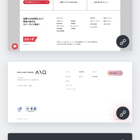
re:shine（リシャイン）
https://work.re-shine.jp/lp/%E5%89%AF%E6%
A5%AD%E3%82%A8%E3%83%B3%E3%82%B
キャリレコ
赤城乳業株式会社
京セラが考えるスマートシティ アメーバタウン
8%E3%83%8B%E3%82%A2%E3%81%93%E3%8
アイテムトラッカー
AUTORO（オートロ）
まるごと人事
Manageboard
https://www.career-log.jp/
LOGOLABO（ロゴラボ）
チームスピリット
https://www.akagi.com/
ブラストエンジン（blastengine）
https://www.kyocera.co.jp/smartcity/
コクヨ
1%9D%E5%8D%B3%E6%88%A6%E5%8A%9
Weblio英会話
https://tent-inc.jp/itemtracker
back check(バックチェック)
https://autoro.io/
特許AIを活用した事業支援AIQ
https://marugotoinc.jp/
https://service.manageboard.jp/
https://logo-labo.com/
ワークスタイリング
https://www.teamspirit.com/
https://blastengine.jp/
https://www.kokuyo.co.jp/
B
https://eikaiwa.weblio.jp/
コラボス
https://site.backcheck.jp/reference_check
このサイトのパーツ一覧へ
https://moribus.jp/
スピーダ(Speeda)
このサイトのパーツ一覧へ
このサイトのパーツ一覧へ
https://mf.workstyling.jp/
このサイトのパーツ一覧へ
このサイトのパーツ一覧へ
このサイトのパーツ一覧へ
Ｊストリーム
このサイトのパーツ一覧へ
https://collabos-service.jp/
MAXHUB
このサイトのパーツ一覧へ
このサイトのパーツ一覧へ
https://jp.ub-speeda.com/
このサイトのパーツ一覧へ
このサイトのパーツ一覧へ
このサイトのパーツ一覧へ
このサイトのパーツ一覧へ
このサイトのパーツ一覧へ
このサイトのパーツ一覧へ
https://www.stream.co.jp/
https://www.officecom.co.jp/service/maxhub.ht
このサイトのパーツ一覧へ
このサイトのパーツ一覧へ
このサイトのパーツ一覧へ
ml
このサイトのパーツ一覧へ
このサイトのパーツ一覧へ