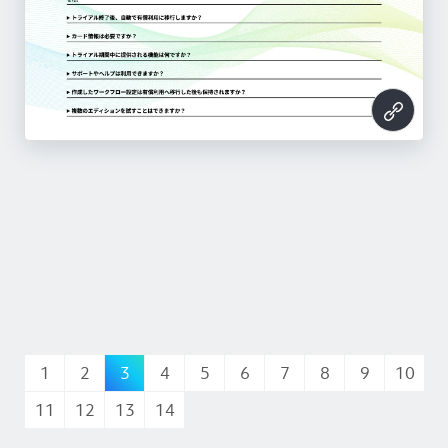
1
2
3
4
5
6
7
8
9
10
11
12
13
14