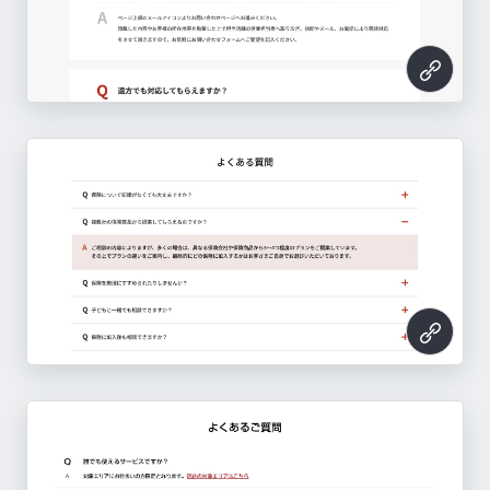
ほけんの窓口
Square（スクエア）
Weblio英会話
ランドセルのフィットちゃん
クエステトラ
https://www.hokennomadoguchi.com/lp/kasa
日産のサブスク NISSAN ClickMobi（クリッ
マキトルくん
AUTORO（オートロ）
ヨリソル
https://squareup.com/jp/ja
ブラストエンジン（blastengine）
キャリレコ
NewsPicks 法人プラン
チームスピリット
https://eikaiwa.weblio.jp/
https://www.fit-chan.com/
https://questetra.com/ja/
i/
クモビ）
hubflow
https://stock-sun.com/makitori/lp/
https://autoro.io/
https://www.yorisoar.com/
ワークスタイリング
JTB法人サービス
TOBU MALL
https://blastengine.jp/
https://www.career-log.jp/
スクリレ
https://bizpremium.newspicks.com/
バイセル
https://www.teamspirit.com/
https://ws.nissan.co.jp/
このサイトのパーツ一覧へ
https://hubflow.jp/
https://mf.workstyling.jp/
https://www.jtbbwt.com/business/
https://tobumall.jp/shop/default.aspx
このサイトのパーツ一覧へ
このサイトのパーツ一覧へ
このサイトのパーツ一覧へ
https://www.sukurire.jp/
https://buysell-kaitori.com/
このサイトのパーツ一覧へ
このサイトのパーツ一覧へ
このサイトのパーツ一覧へ
このサイトのパーツ一覧へ
このサイトのパーツ一覧へ
このサイトのパーツ一覧へ
このサイトのパーツ一覧へ
このサイトのパーツ一覧へ
このサイトのパーツ一覧へ
このサイトのパーツ一覧へ
このサイトのパーツ一覧へ
このサイトのパーツ一覧へ
このサイトのパーツ一覧へ
このサイトのパーツ一覧へ
このサイトのパーツ一覧へ
TYPE FOOD（タイプフード）
https://typefood.jp/
このサイトのパーツ一覧へ