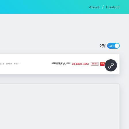
About
Contact
2列