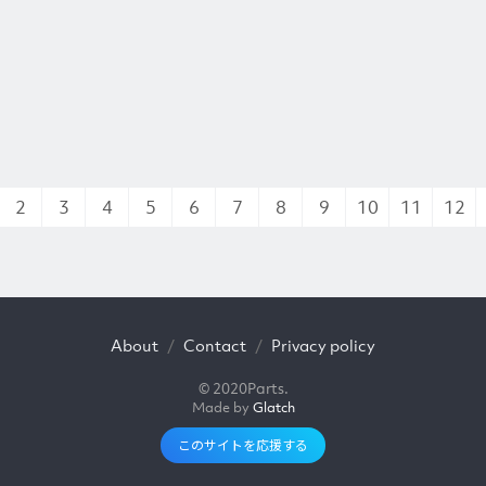
2
3
4
5
6
7
8
9
10
11
12
About
Contact
Privacy policy
© 2020Parts.
Made by
Glatch
このサイトを応援する