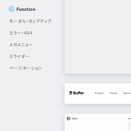
Function
モーダル・ポップアップ
エラー・404
メガメニュー
スライダー
ページネーション
ANDPAD
https://lp.andpad.jp/
URIHO
https://uriho.jp/
ブランディングテクノロジー株式会社
VIDEO BRAIN
h
https://video-b.com/
HiCustomer
https://hicustomer.jp/
trocco
https://trocco.io/lp/index.html
社内報アプリ
Asales
Scalebase
https://shanaiho-app.jp/
https://stockmark.co.jp/product/a
https://scalebase.com/
Buffer
RICOH Chatbot Service
https://buffer.com/
https://prom
グローウィン・パートナーズ株式会社
KAMINASHI工程管理
h
https://kaminash
このサイトのパーツ一覧へ
このサイトのパーツ一覧へ
このサイトのパーツ一覧へ
このサイトのパーツ一覧へ
リリップ
https://rerep.jp/
このサイトのパーツ一覧へ
OLTA
このサイトのパーツ一覧へ
https://www.olta.co.jp/
Notion
https://www.notion.so/product
このサイトのパーツ一覧へ
このサイトのパーツ一覧へ
このサイトのパーツ一覧へ
Money Tap
https://moneytap.jp/
ジールス
このサイトのパーツ一覧へ
https://lp.fanp.me/
このサイトのパーツ一覧へ
このサイトのパーツ一覧へ
このサイトのパーツ一覧へ
このサイトのパーツ一覧へ
このサイトのパーツ一覧へ
このサイトのパーツ一覧へ
このサイトのパーツ一覧へ
Tettra
このサイトのパーツ一覧へ
https://tettra.com/
メールワイズ
https://mailwise.cybozu.co.
このサイトのパーツ一覧へ
このサイトのパーツ一覧へ