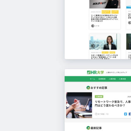
Chatwork
https://go.chatwork.com/ja/
Shirofune
https://shirofune.com/
このサイトのパーツ一覧へ
このサイトのパーツ一覧へ
ブラストメール
https://blastmail.jp/
SATORI
https://satori.marketing/
株式会社ヒカリナ
ジールス
https://hikarina.co.jp/
RECEPTIONIST
https://lp.fanp.me/
https://receptionist.jp/
STUDIO
https://studio.design/ja
Todoist
jinjer人事
https://todoist.com/ja/home
https://hcm-jinjer.com/jinji/