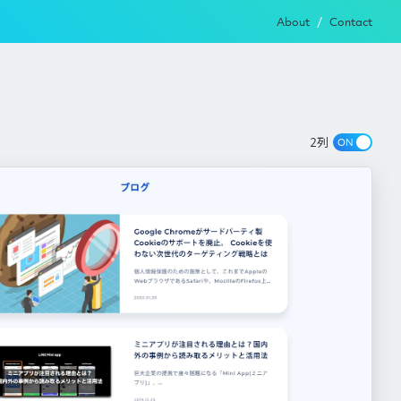
About
Contact
2列