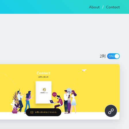
About
Contact
2列