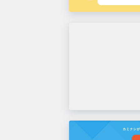
RICOH Chatbot Service
https://prom
このサイトのパーツ一覧へ
Re:lation
https://ingage.jp/relation/
KAMINASHI工程管理
ANDPAD
https://kaminash
https://lp.andpad.jp/
CloudFit
https://cloudfit.co.jp/
このサイトのパーツ一覧へ
Scalebase
https://scalebase.com/
Sumai Entry
https://sumai-entry.jp/
このサイトのパーツ一覧へ