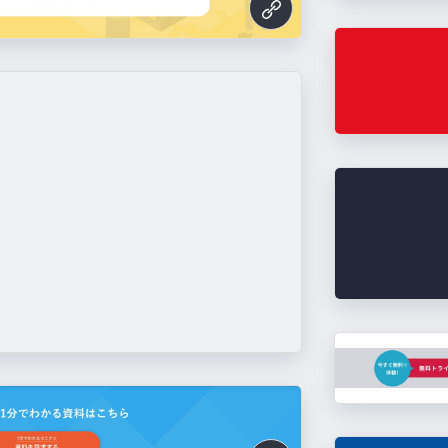
o.digital.ricoh.com/chatbot/
i.jp/koutei