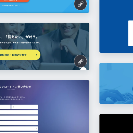
e.jp/
ttps://www.branding-t.co.jp/
owd.com/
ng/warifuri/
/