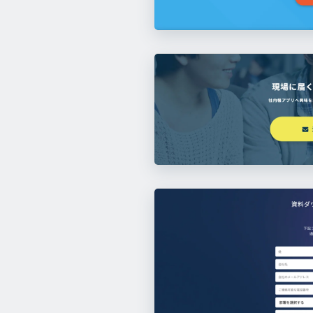
このサイトのパーツ一覧へ
trocco
https://trocco.io/lp/index.html
社内報アプリ
https://shanaiho-app.jp/
このサイトのパーツ一覧へ
このサイトのパーツ一覧へ
goo AI x Design
https://aixdesign.goo.n
このサイトのパーツ一覧へ
Money Tap
ブランディングテクノロジー株式会社
https://moneytap.jp/
このサイトのパーツ一覧へ
h
Robotic Crowd
https://www.roboticcr
このサイトのパーツ一覧へ
pottos
https://pottos.jp/index.html
MENTER
MakeLeaps
https://menter.jp/
https://www.makeleaps.jp/
このサイトのパーツ一覧へ
このサイトのパーツ一覧へ
このサイトのパーツ一覧へ
このサイトのパーツ一覧へ
このサイトのパーツ一覧へ
このサイトのパーツ一覧へ
このサイトのパーツ一覧へ
Warifuri
https://www.nikkei-r.co.jp/landi
Vectornator
https://www.vectornator.io
このサイトのパーツ一覧へ
EFOcats
https://fcafe.com/efocats/
VIDEO BRAIN
https://video-b.com/
このサイトのパーツ一覧へ
このサイトのパーツ一覧へ
このサイトのパーツ一覧へ