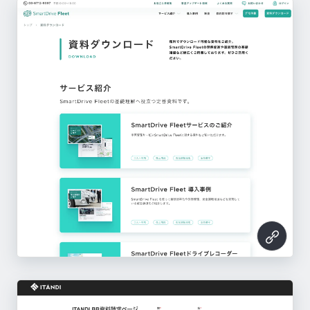
トラッカーズマネージャー
Mixpanel
Throttle
Dr.経費精算（現：TOKIUM）
ITANDI BB
https://manager.trck.jp/
Another works
http://highconcept.jp/mixpanel/
We for Remote Work
Pace
JANDI
Bizer team
Freshdesk
Musubi
https://relic.co.jp/services/throttle/
https://www.keihi.com/expense/
https://bukkakun.com/
ノバセル
V-ONEクラウド
https://aw-anotherworks.com/clients
App Ape
https://we-r.laboratik.com/
SONAR ATS
https://paces.jp/
SmartDrive Fleet
メリービズ
https://vws-biz.com/jandi/
https://bizer.jp/team/
EventHub オンライン
https://freshdesk.com/jp/
https://musubi.kakehashi.life/
このサイトのパーツ一覧へ
CLINICS
このサイトのパーツ一覧へ
https://novasell.com/
https://www.r-ac.co.jp/
https://ja.appa.pe/
https://sonar-ats.jp/
https://smartdrive-fleet.jp/
このサイトのパーツ一覧へ
https://merrybiz.jp/
このサイトのパーツ一覧へ
このサイトのパーツ一覧へ
https://eventhub.jp/online/
このサイトのパーツ一覧へ
https://clinics-cloud.com/
このサイトのパーツ一覧へ
このサイトのパーツ一覧へ
このサイトのパーツ一覧へ
このサイトのパーツ一覧へ
このサイトのパーツ一覧へ
このサイトのパーツ一覧へ
このサイトのパーツ一覧へ
このサイトのパーツ一覧へ
このサイトのパーツ一覧へ
このサイトのパーツ一覧へ
このサイトのパーツ一覧へ
このサイトのパーツ一覧へ
このサイトのパーツ一覧へ
このサイトのパーツ一覧へ